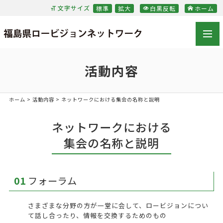
文字サイズ
標準
拡大
白黒反転
ホーム
福島県ロービジョンネッ
toggl
navig
活動内容
ホーム
>
活動内容
> ネットワークにおける集会の名称と説明
ネットワークにおける
集会の名称と説明
01
フォーラム
さまざまな分野の方が一堂に会して、ロービジョンについ
て話し合ったり、情報を交換するためのもの